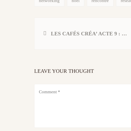
networking
noël
rencontre
résea
LES CAFÉS CRÉA’ ACTE 9 : Optimiser la gestion de sa trésorerie au quotidien
LEAVE YOUR THOUGHT