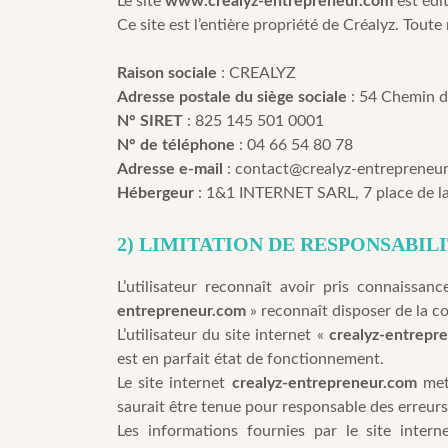
Le site
www.crealyz-entrepreneur.com
est édit
Ce site est l’entière propriété de Créalyz. Toute
Raison sociale
: CREALYZ
Adresse postale du siège sociale
: 54 Chemin d
N° SIRET
: 825 145 501 0001
N° de téléphone
: 04 66 54 80 78
Adresse e-mail
: contact@crealyz-entrepreneu
Hébergeur
: 1&1 INTERNET SARL, 7 place d
2) LIMITATION DE RESPONSABIL
L’utilisateur reconnaît avoir pris connaissanc
entrepreneur.com
» reconnaît disposer de la c
L’utilisateur du site internet «
crealyz-entrepr
est en parfait état de fonctionnement.
Le site internet
crealyz-entrepreneur.com
met 
saurait être tenue pour responsable des erreurs,
Les informations fournies par le site inter