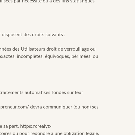
sées par nécessité ou à des fins statistiques
/
disposent des droits suivants :
nnées des Utilisateurs droit de verrouillage ou
nexactes, incomplètes, équivoques, périmées, ou
e traitements automatisés fondés sur leur
repreneur.com/
devra communiquer (ou non) ses
e sa part,
https://crealyz-
toires ou pour répondre à une obligation légale.