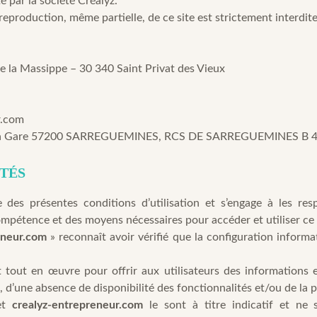
é par la société Créalyz.
 reproduction, même partielle, de ce site est strictement interdite
e la Massippe – 30 340 Saint Privat des Vieux
r.com
e la Gare 57200 SARREGUEMINES, RCS DE SARREGUEMINES B 4
ITÉS
e des présentes conditions d’utilisation et s’engage à les resp
ompétence et des moyens nécessaires pour accéder et utiliser ce 
eneur.com
» reconnaît avoir vérifié que la configuration informat
tout en œuvre pour offrir aux utilisateurs des informations et
 d’une absence de disponibilité des fonctionnalités et/ou de la p
net
crealyz-entrepreneur.com
le sont à titre indicatif et ne s