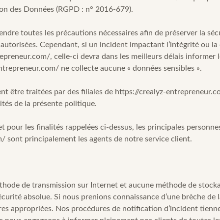
ion des Données (RGPD : n° 2016-679).
endre toutes les précautions nécessaires afin de préserver la sé
orisées. Cependant, si un incident impactant l’intégrité ou la c
trepreneur.com/
, celle-ci devra dans les meilleurs délais informe
entrepreneur.com/
ne collecte aucune « données sensibles ».
t être traitées par des filiales de
https://crealyz-entrepreneur.
lités de la présente politique.
 et pour les finalités rappelées ci-dessus, les principales person
m/
sont principalement les agents de notre service client.
méthode de transmission sur Internet et aucune méthode de stock
rité absolue. Si nous prenions connaissance d’une brèche de la s
res appropriées. Nos procédures de notification d’incident tienne