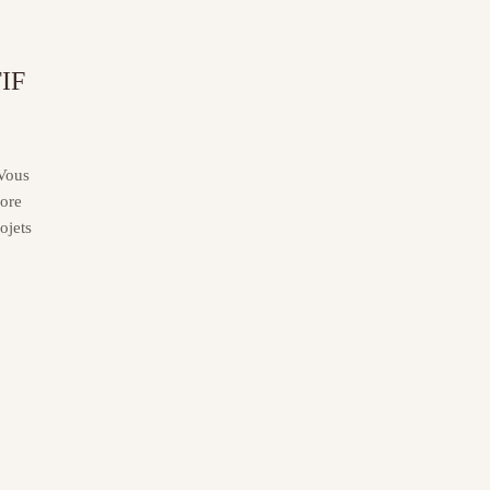
IF
 Vous
core
ojets