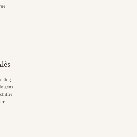
vue
Alès
keting
 de gens
chiffre
tre