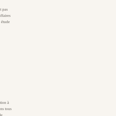
?
t pas
ffaires
e étude
tion à
ons tous
de