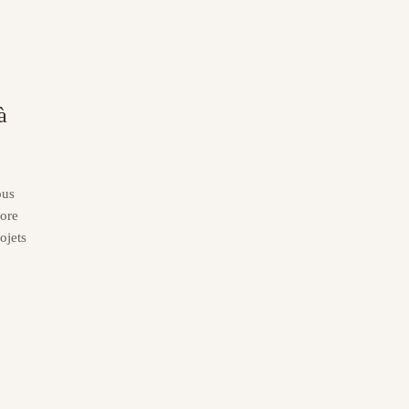
à
ous
core
ojets