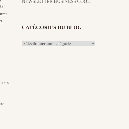
s
NEWSLETTER BUSINESS COOL
éa’
utres
t...
CATÉGORIES DU BLOG
Catégories
du
Blog
our un
tre