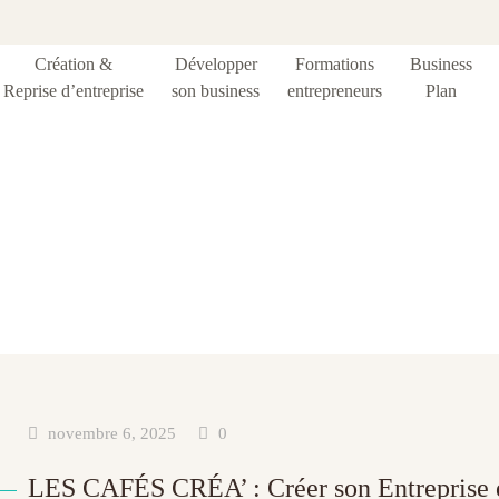
Création &
Développer
Formations
Business
Reprise d’entreprise
son business
entrepreneurs
Plan
Étiquette :
réseau
novembre 6, 2025
0
LES CAFÉS CRÉA’ : Créer son Entreprise 