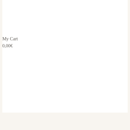
My Cart
0,00
€
Blog