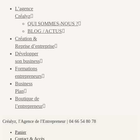
L’agence
Créalyz
QUI SOMMES-NOUS ?
BLOG / ACTUS
Création &
Reprise d’entreprise
Développer
son business
Formations
entrepreneurs
Business
Plan
Boutique de
l’entrepreneur
Créalyz, l'Agence de l'Entrepreneur | 04 66 54 80 78
Panier
Contact & Accès