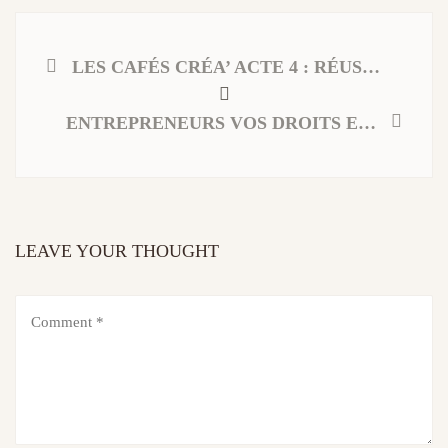
LES CAFÉS CRÉA’ ACTE 4 : RÉUSSIR SA CRÉATION D’ENTREPRISE
ENTREPRENEURS VOS DROITS ET OBLIGATIONS EN TERME DE FORMATION PROFESSIONNELLE
LEAVE YOUR THOUGHT