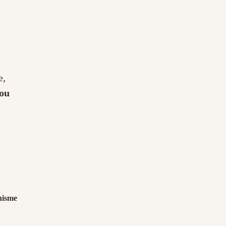
e,
 ou
nisme