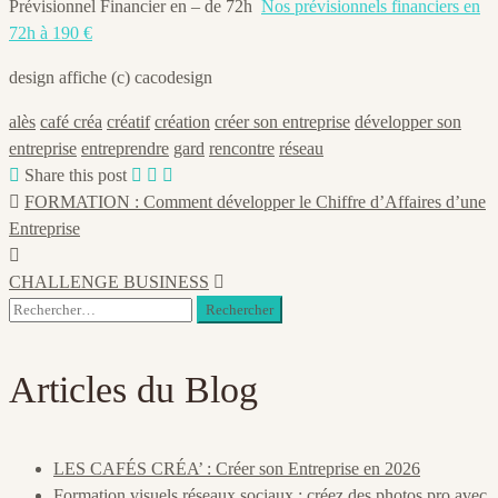
Prévisionnel Financier en – de 72h
Nos prévisionnels financiers en
72h à 190 €
design affiche (c) cacodesign
alès
café créa
créatif
création
créer son entreprise
développer son
entreprise
entreprendre
gard
rencontre
réseau
Share this post
FORMATION : Comment développer le Chiffre d’Affaires d’une
Entreprise
CHALLENGE BUSINESS
Rechercher :
Articles du Blog
LES CAFÉS CRÉA’ : Créer son Entreprise en 2026
Formation visuels réseaux sociaux : créez des photos pro avec