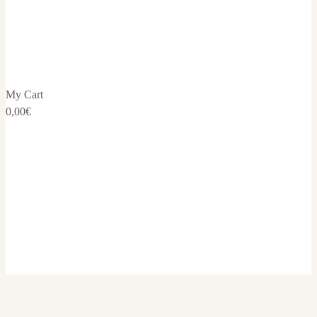
My Cart
0,00
€
Blog