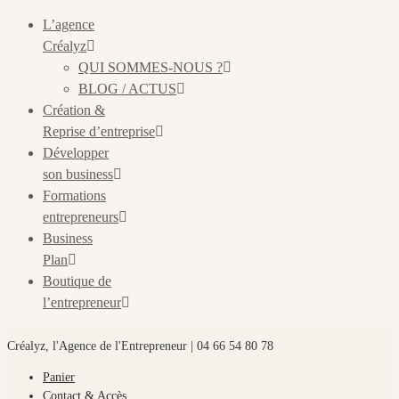
L’agence
Créalyz
QUI SOMMES-NOUS ?
BLOG / ACTUS
Création &
Reprise d’entreprise
Développer
son business
Formations
entrepreneurs
Business
Plan
Boutique de
l’entrepreneur
Créalyz, l'Agence de l'Entrepreneur | 04 66 54 80 78
Panier
Contact & Accès