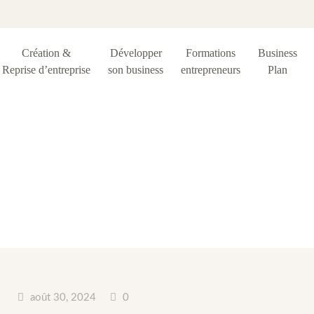
Création &
Développer
Formations
Business
Reprise d’entreprise
son business
entrepreneurs
Plan
iquette :
entrepren
août 30, 2024
0