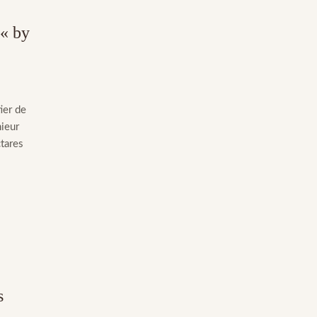
 « by
ier de
nieur
tares
s