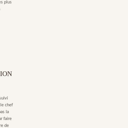
es plus
n
ION
suivi
le chef
as la
 faire
re de