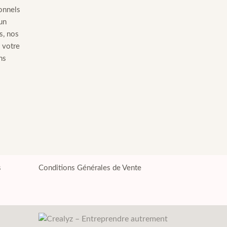
onnels
 un
s, nos
 votre
ns
s
Conditions Générales de Vente