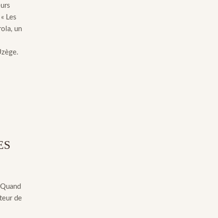
eurs
 « Les
ola, un
Uzège.
ES
? Quand
teur de