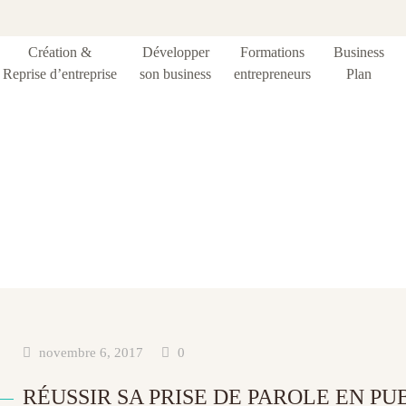
Création &
Développer
Formations
Business
Reprise d’entreprise
son business
entrepreneurs
Plan
Étiquette :
aides
novembre 6, 2017
0
RÉUSSIR SA PRISE DE PAROLE EN PU