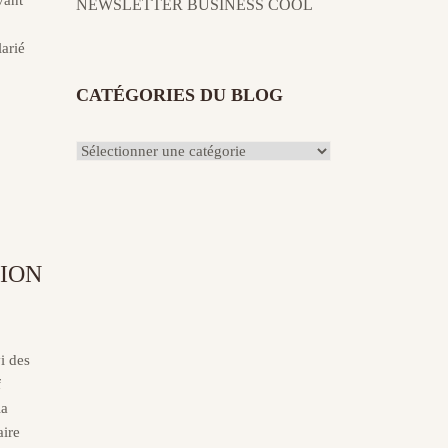
vant
NEWSLETTER BUSINESS COOL
e
larié
CATÉGORIES DU BLOG
Catégories
du
Blog
ION
i des
f
la
aire