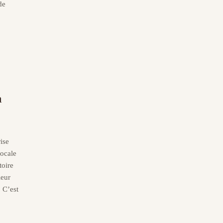
de
a
ise
locale
toire
leur
. C’est