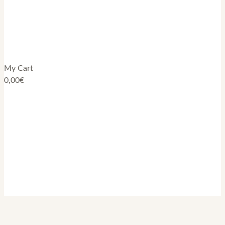
My Cart
0,00
€
Blog