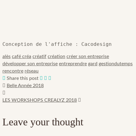
Conception de l'affiche : Cacodesign
alès
café créa
créatif
création
créer son entreprise
développer son entreprise
entreprendre
gard
gestiondutemps
rencontre
réseau
Share this post
Belle Année 2018
LES WORKSHOPS CREALYZ 2018
Leave your thought