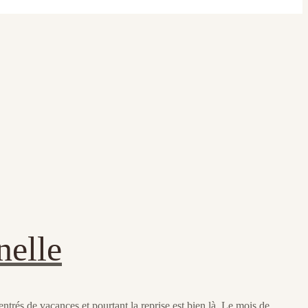
nelle
entrés de vacances et pourtant la reprise est bien là. Le mois de