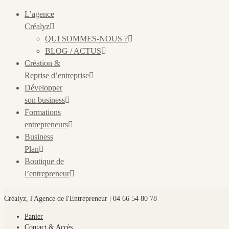
L’agence
Créalyz
QUI SOMMES-NOUS ?
BLOG / ACTUS
Création &
Reprise d’entreprise
Développer
son business
Formations
entrepreneurs
Business
Plan
Boutique de
l’entrepreneur
Créalyz, l'Agence de l'Entrepreneur | 04 66 54 80 78
Panier
Contact & Accès