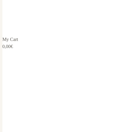
My Cart
0,00
€
Étiquette :
stratég