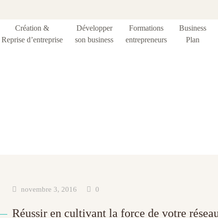
Création &
Développer
Formations
Business
Reprise d’entreprise
son business
entrepreneurs
Plan
tiquette :
réseauta
novembre 3, 2016
0
Réussir en cultivant la force de votre résea