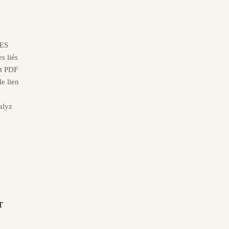
ES
s liés
at PDF
le lien
alyz
r