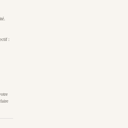
té.
ctif :
votre
faire