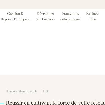
Création &
Développer
Formations
Business
Reprise d’entreprise
son business
entrepreneurs
Plan
:
Communication /
novembre 3, 2016
0
Réussir en cultivant la force de votre résea