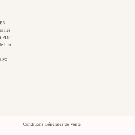
ES
s liés
at PDF
le lien
alyz
Conditions Générales de Vente